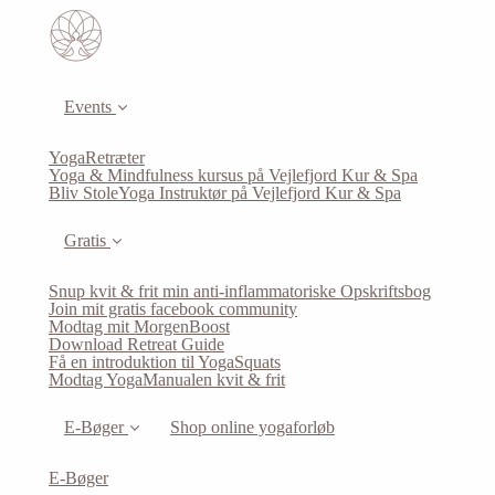
Events
YogaRetræter
Yoga & Mindfulness kursus på Vejlefjord Kur & Spa
Bliv StoleYoga Instruktør på Vejlefjord Kur & Spa
Gratis
Snup kvit & frit min anti-inflammatoriske Opskriftsbog
Join mit gratis facebook community
Modtag mit MorgenBoost
Download Retreat Guide
Få en introduktion til YogaSquats
Modtag YogaManualen kvit & frit
E-Bøger
Shop online yogaforløb
E-Bøger