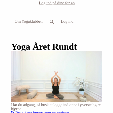
Log ind på dine forløb
Om Yogaklubben
Log ind
Yoga Året Rundt
Har du adgang, så husk at logge ind oppe i øverste højre
hjørne
Brug dette kursus som en podcast