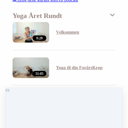
Yoga Året Rundt
Velkommen
9:29
Yoga til din ForårsKrop
51:05
Yoga til din SommerKrop
55:00