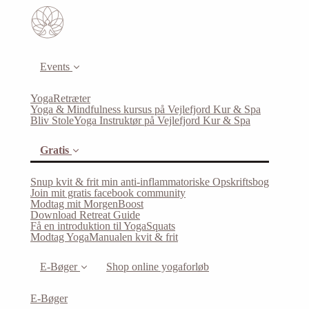
Events
YogaRetræter
Yoga & Mindfulness kursus på Vejlefjord Kur & Spa
Bliv StoleYoga Instruktør på Vejlefjord Kur & Spa
Gratis
Snup kvit & frit min anti-inflammatoriske Opskriftsbog
Join mit gratis facebook community
Modtag mit MorgenBoost
Download Retreat Guide
(current)
Få en introduktion til YogaSquats
Modtag YogaManualen kvit & frit
E-Bøger
Shop online yogaforløb
E-Bøger