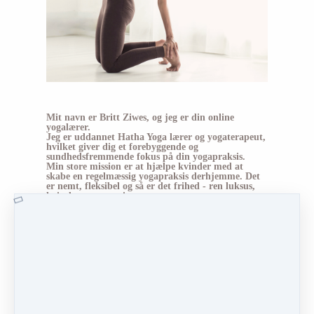
Mit navn er Britt Ziwes, og jeg er din online
yogalærer.
Jeg er uddannet Hatha Yoga lærer og yogaterapeut,
hvilket giver dig et forebyggende og
sundhedsfremmende fokus på din yogapraksis.
Min store mission er at hjælpe kvinder med at
skabe en regelmæssig yogapraksis derhjemme. Det
er nemt, fleksibel og så er det frihed - ren luksus,
hvis du spørger mig.
Jeg har i snart 15 år hjulpet tusindvis af kvinder
med at blive den bedste version af dem selv -
sundere, stærkere og gladere og mere i balance.
Det magiske ved yogaen er, at den starter en positiv
cirkel af selvkærlighed.
Du får lyst til at spise
sundere, skabe mere ro indeni og omkring dig selv,
at nære dig selv på det åndelige plan.
Yoga er mere end bare træning - det er en måde at
leve på.
Og jeg vil meget gerne guide dig.