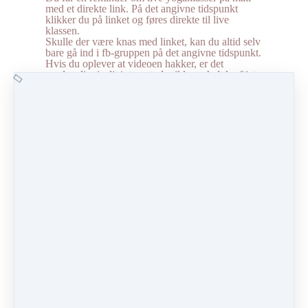
med et direkte link. På det angivne tidspunkt
klikker du på linket og føres direkte til live
klassen.
Skulle der være knas med linket, kan du altid selv
bare gå ind i fb-gruppen på det angivne tidspunkt.
Hvis du oplever at videoen hakker, er det
sandsynligvis dit internet, der ikke er helt kraftigt
nok. Disse lives trækker lige lidt mere juice end at
se en p
å forhånd optaget video. Du kan lukke
andre sider og devices, som trækker båndbredde
og evt. placere dig tættere på serveren.
Efter liven redigerer jeg som nævnt videoen og
lægger den ind i biblioteket, men jeg lægger den
også ind i facebookgruppen under fanen
Vejledninger, som du finder øverst i gruppen. Her
har du også et overblik over de lives, som har
været i gruppen.
Markér som fuldført
FORRIGE
NÆSTE
LEKTION
LEKTION