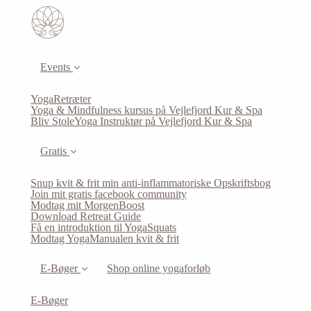
Events
YogaRetræter
Yoga & Mindfulness kursus på Vejlefjord Kur & Spa
Bliv StoleYoga Instruktør på Vejlefjord Kur & Spa
Gratis
Snup kvit & frit min anti-inflammatoriske Opskriftsbog
Join mit gratis facebook community
Modtag mit MorgenBoost
Download Retreat Guide
Få en introduktion til YogaSquats
Modtag YogaManualen kvit & frit
E-Bøger
Shop online yogaforløb
E-Bøger