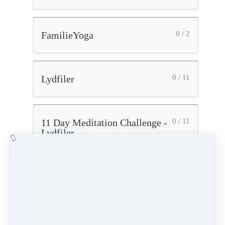
FamilieYoga
0 / 2
Lydfiler
0 / 11
11 Day Meditation Challenge -
0 / 11
Lydfiler
De 5 Tibetanere
0 / 11
NytårsYogaDetox
0 / 2