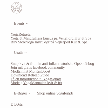
Events
YogaRetræter
Yoga & Mindfulness kursus på Vejlefjord Kur & Spa
Bliv StoleYoga Instruktør på Vejlefjord Kur & Spa
Gratis
Snup kvit & frit min anti-inflammatoriske Opskriftsbog
Join mit gratis facebook community
Modtag mit MorgenBoost
Download Retreat Guide
Få en introduktion til YogaSquats
Modtag YogaManualen kvit & frit
E-Bøger
Shop online yogaforløb
E-Bøger